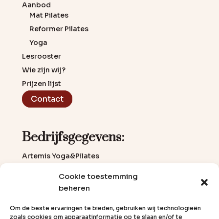
Aanbod
Mat Pilates
Reformer Pilates
Yoga
Lesrooster
Wie zijn wij?
Prijzen lijst
Contact
Bedrijfsgegevens:
Artemis Yoga&Pilates
Kamerlingh Onneslaan 21a
Cookie toestemming
3401 MZ IJsselstein
0622444670
beheren
info@artemisbodymind.nl
artemisbodymind.nl
Om de beste ervaringen te bieden, gebruiken wij technologieën
zoals cookies om apparaatinformatie op te slaan en/of te