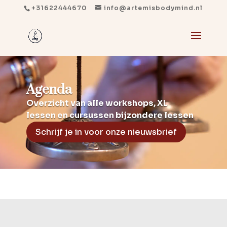
+31622444670
info@artemisbodymind.nl
Agenda
Overzicht van alle workshops, XL
lessen en cursussen bijzondere lessen
Schrijf je in voor onze nieuwsbrief