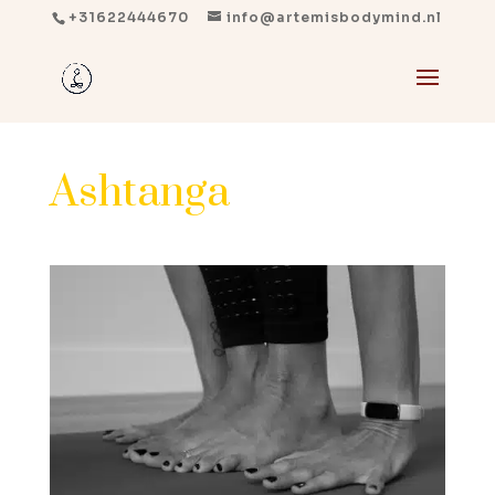
+31622444670
info@artemisbodymind.nl
Ashtanga