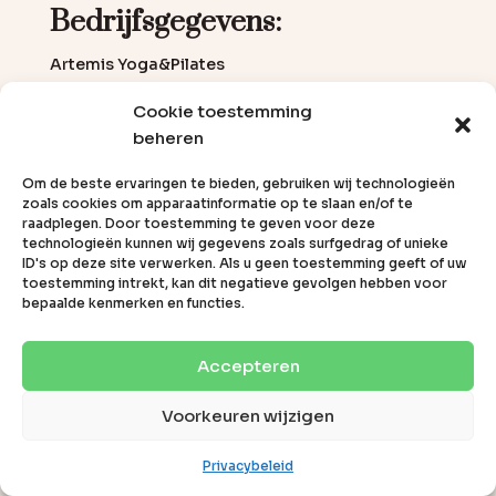
Bedrijfsgegevens:
Artemis Yoga&Pilates
Kamerlingh Onneslaan 21a
Cookie toestemming
3401 MZ IJsselstein
0622444670
beheren
info@artemisbodymind.nl
artemisbodymind.nl
Om de beste ervaringen te bieden, gebruiken wij technologieën
zoals cookies om apparaatinformatie op te slaan en/of te
KVK: 74370855
raadplegen. Door toestemming te geven voor deze
technologieën kunnen wij gegevens zoals surfgedrag of unieke
ID's op deze site verwerken. Als u geen toestemming geeft of uw
toestemming intrekt, kan dit negatieve gevolgen hebben voor
bepaalde kenmerken en functies.
Accepteren
Voorkeuren wijzigen
© 2026 Deze website draait op het
websitesysteem
Bloom
Privacybeleid