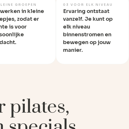
KLEINE GROEPEN
03 VOOR ELK NIVEAU
werken in kleine
Ervaring ontstaat
epjes, zodat er
vanzelf. Je kunt op
mte is voor
elk niveau
soonlijke
binnenstromen en
dacht.
bewegen op jouw
manier.
 pilates,
 specials