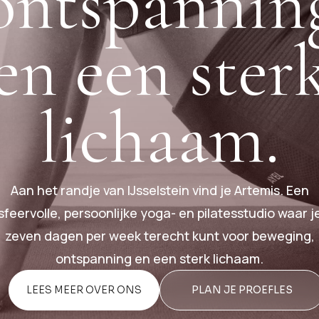
ontspannin
en een ster
lichaam.
Aan het randje van IJsselstein vind je Artemis. Een
sfeervolle, persoonlijke yoga- en pilatesstudio waar j
zeven dagen per week terecht kunt voor beweging,
ontspanning en een sterk lichaam.
LEES MEER OVER ONS
PLAN JE PROEFLES