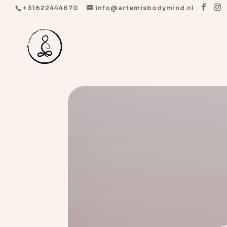
+31622444670
info@artemisbodymind.nl