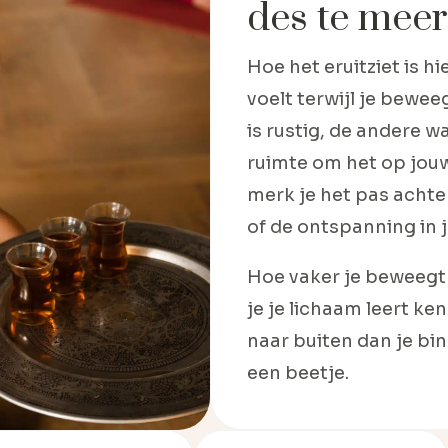
des te meer
Hoe het eruitziet is hi
voelt terwijl je bewee
is rustig, de andere wat
ruimte om het op jou
merk je het pas achter
of de ontspanning in j
Hoe vaker je beweegt
je je lichaam leert ke
naar buiten dan je bi
een beetje.