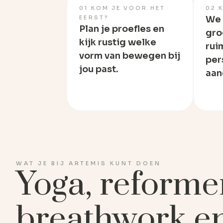
01 KOM JE VOOR HET
02 
EERST?
We 
Plan je proefles en
gro
kijk rustig welke
rui
vorm van bewegen bij
per
jou past.
aan
WAT JE BIJ ARTEMIS KUNT DOEN
Yoga, reformer
breathwork en