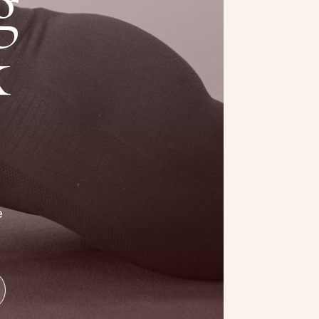
g
k
e