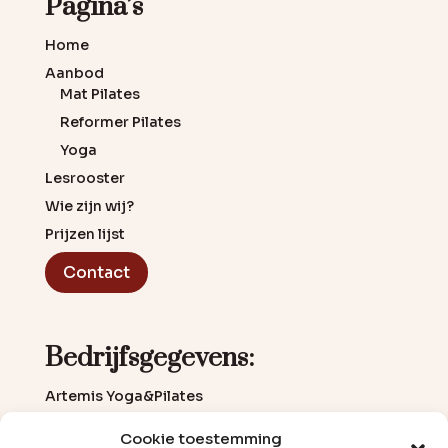
Pagina’s
Home
Aanbod
Mat Pilates
Reformer Pilates
Yoga
Lesrooster
Wie zijn wij?
Prijzen lijst
Contact
Bedrijfsgegevens:
Artemis Yoga&Pilates
Kamerlingh Onneslaan 21a
Cookie toestemming
3401 MZ IJsselstein